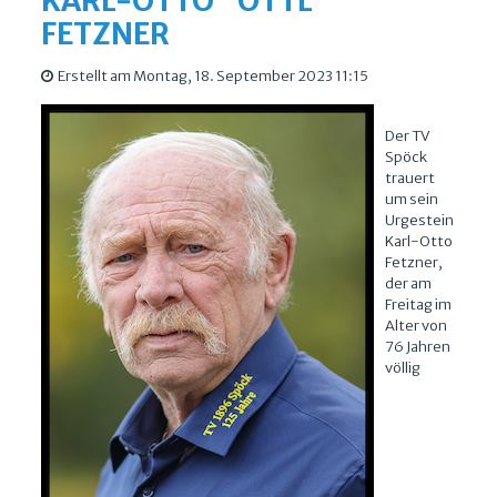
KARL-OTTO "OTTL"
FETZNER
Erstellt am Montag, 18. September 2023 11:15
Der TV
Spöck
trauert
um sein
Urgestein
Karl-Otto
Fetzner,
der am
Freitag im
Alter von
76 Jahren
völlig