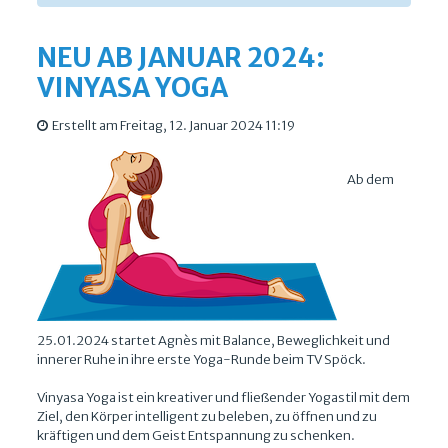
NEU AB JANUAR 2024:
VINYASA YOGA
Erstellt am Freitag, 12. Januar 2024 11:19
Ab dem
25.01.2024 startet Agnès mit Balance, Beweglichkeit und
innerer Ruhe in ihre erste Yoga-Runde beim TV Spöck.
Vinyasa Yoga ist ein kreativer und fließender Yogastil mit dem
Ziel, den Körper intelligent zu beleben, zu öffnen und zu
kräftigen und dem Geist Entspannung zu schenken.